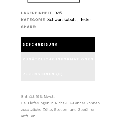
026
LAGEREINHEIT
Schwarzkobalt
,
Teller
KATEGORIE
SHARE:
BESCHREIBUNG
ZUSÄTZLICHE INFORMATIONEN
REZENSIONEN (0)
Enthält 19% Mwst.
Bei Lieferungen in Nicht-EU-Länder können
zusätzliche Zölle, Steuern und Gebühren
anfallen.