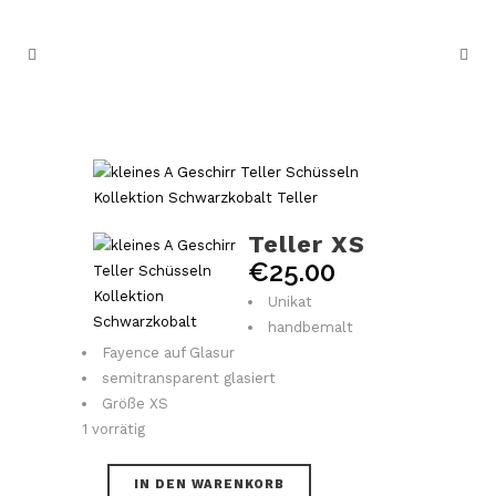
Teller XS
€
25.00
Unikat
handbemalt
Fayence auf Glasur
semitransparent glasiert
Größe XS
1 vorrätig
IN DEN WARENKORB