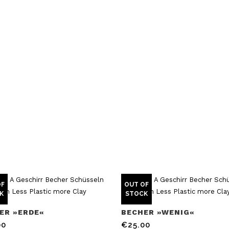
OF
OUT OF
K
STOCK
ER »ERDE«
BECHER »WENIG«
00
€
25.00