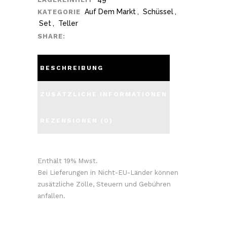
Auf Dem Markt
,
Schüssel
,
KATEGORIE
Set
,
Teller
SHARE:
BESCHREIBUNG
ZUSÄTZLICHE INFORMATIONEN
REZENSIONEN (0)
Enthält 19% Mwst.
Bei Lieferungen in Nicht-EU-Länder können
zusätzliche Zölle, Steuern und Gebühren
anfallen.