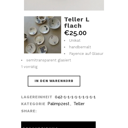
Teller L
flach
€
25.00
Unikat
handbemalt
Fayence auf Glasur
semitransparent glasiert
1 vorrätig
IN DEN WARENKORB
042-1-1-1-1-1-1-1-1-1
LAGEREINHEIT
Palimpzest
,
Teller
KATEGORIE
SHARE: