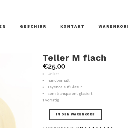
EN
GESCHIRR
KONTAKT
WARENKOR
Teller M flach
€
25.00
Unikat
handbemalt
Fayence auf Glasur
semitransparent glasiert
1 vorrätig
IN DEN WARENKORB