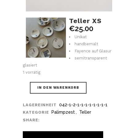
Teller XS
€
25.00
Unikat
handbemalt
Fayence auf Glasur
semitransparent
glasiert
1 vorrätig
IN DEN WARENKORB
042-1-2-1-1-1-1-1-1-1-1
LAGEREINHEIT
Palimpzest
,
Teller
KATEGORIE
SHARE: