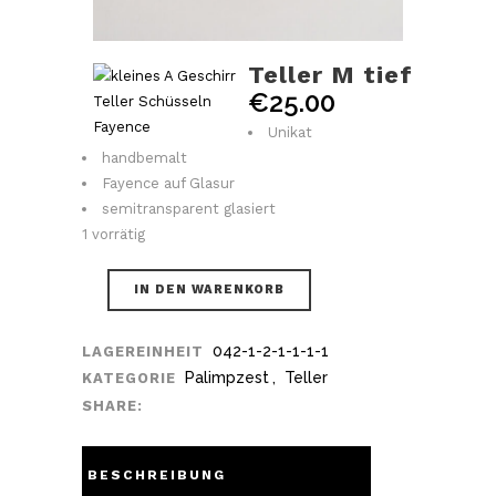
Teller M tief
€
25.00
Unikat
handbemalt
Fayence auf Glasur
semitransparent glasiert
1 vorrätig
IN DEN WARENKORB
042-1-2-1-1-1-1
LAGEREINHEIT
Palimpzest
,
Teller
KATEGORIE
SHARE:
BESCHREIBUNG