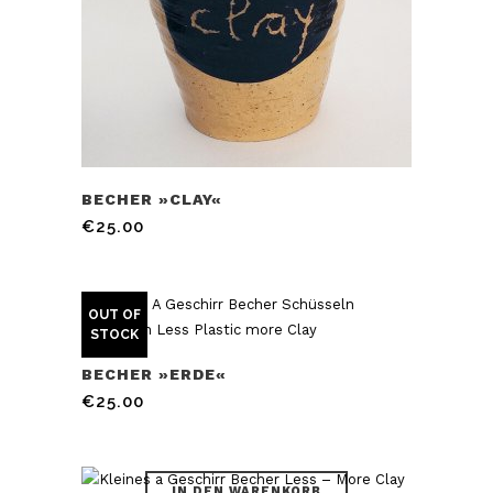
IN DEN WARENKORB
BECHER »CLAY«
€
25.00
OUT OF
STOCK
BECHER »ERDE«
€
25.00
IN DEN WARENKORB