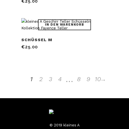
€
25.00
IN DEN WARENKORB
SCHÜSSEL M
€
25.00
…
1
2
3
4
8
9
10
→
© 2019 kleines A